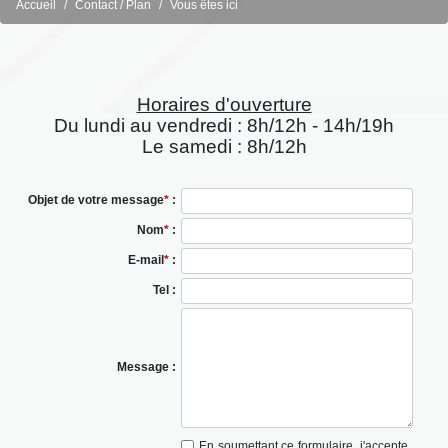
Accueil
Contact / Plan
Vous êtes ici
Horaires d'ouverture
Du lundi au vendredi : 8h/12h - 14h/19h
Le samedi : 8h/12h
Objet de votre message
*
:
Nom
*
:
E-mail
*
:
Tel :
Message :
En soumettant ce formulaire, j'accepte